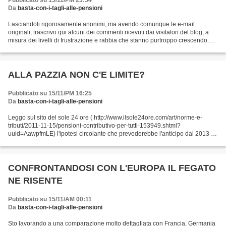
Pubblicato su 15/11/PM 23:54
Da
basta-con-i-tagli-alle-pensioni
Lasciandoli rigorosamente anonimi, ma avendo comunque le e-mail
originali, trascrivo qui alcuni dei commenti ricevuti dai visitatori del blog, a
misura dei livelli di frustrazione e rabbia che stanno purtroppo crescendo.
ECCO PERCHE' A 56 anni e mezzo...
ALLA PAZZIA NON C'E LIMITE?
Pubblicato su 15/11/PM 16:25
Da
basta-con-i-tagli-alle-pensioni
Leggo sul sito del sole 24 ore ( http://www.ilsole24ore.com/art/norme-e-
tributi/2011-11-15/pensioni-contributivo-per-tutti-153949.shtml?
uuid=AawpfmLE) l'ipotesi circolante che prevederebbe l'anticipo dal 2013 al
2012 di quota 97 (somma di età anagrafica...
CONFRONTANDOSI CON L'EUROPA IL FEGATO
NE RISENTE
Pubblicato su 15/11/AM 00:11
Da
basta-con-i-tagli-alle-pensioni
Sto lavorando a una comparazione molto dettagliata con Francia, Germania