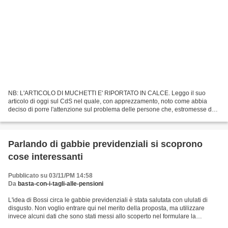
NB: L'ARTICOLO DI MUCHETTI E' RIPORTATO IN CALCE. Leggo il suo
articolo di oggi sul CdS nel quale, con apprezzamento, noto come abbia
deciso di porre l'attenzione sul problema delle persone che, estromesse dal
mondo del lavoro, verrebbero "congelate"...
Parlando di gabbie previdenziali si scoprono
cose interessanti
Pubblicato su 03/11/PM 14:58
Da
basta-con-i-tagli-alle-pensioni
L'idea di Bossi circa le gabbie previdenziali è stata salutata con ululati di
disgusto. Non voglio entrare qui nel merito della proposta, ma utilizzare
invece alcuni dati che sono stati messi allo scoperto nel formulare la
proposta. L'analisi dei dati...