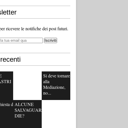
letter
 per ricevere le notifiche dei post futuri.
recenti
E
Si deve tornare
ASTRI
alla
Mediazione,
no...
hiesta di
ALCUNE
SALVAGUAR
DIE?