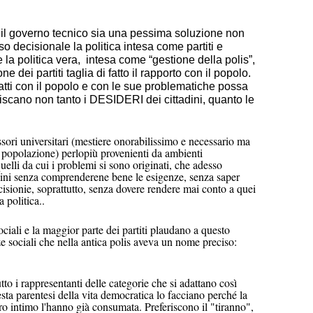
l governo tecnico sia una pessima soluzione non
o decisionale la politica intesa come partiti e
la politica vera, intesa come “gestione della polis”,
e dei partiti taglia di fatto il rapporto con il popolo.
ti con il popolo e con le sue problematiche possa
iscano non tanto i DESIDERI dei cittadini, quanto le
ori universitari (mestiere onorabilissimo e necessario ma
 popolazione) perlopiù provenienti da ambienti
elli da cui i problemi si sono originati, che adesso
adini senza comprenderene bene le esigenze, senza saper
isionie, soprattutto, senza dovere rendere mai conto a quei
 politica..
ociali e la maggior parte dei partiti plaudano a questo
ze sociali che nella antica polis aveva un nome preciso:
tto i rappresentanti delle categorie che si adattano così
sta parentesi della vita democratica lo facciano perché la
oro intimo l'hanno già consumata. Preferiscono il "tiranno",