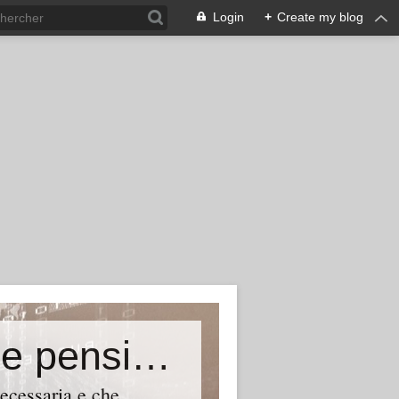
Login
+
Create my blog
Pensionandi (Basta con i tagli alle pensioni)
necessaria e che