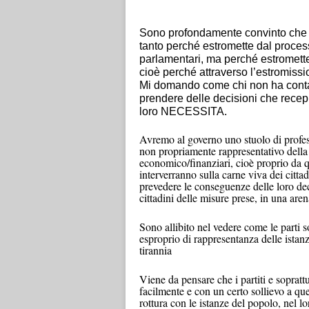
Sono profondamente convinto che i
tanto perché estromette dal process
parlamentari, ma perché estromette 
cioè perché attraverso l’estromission
Mi domando come chi non ha contat
prendere delle decisioni che recep
loro NECESSITA.
Avremo al governo uno stuolo di profess
non propriamente rappresentativo della
economico/finanziari, cioè proprio da qu
interverranno sulla carne viva dei citt
prevedere le conseguenze delle loro dec
cittadini delle misure prese, in una arena
Sono allibito nel vedere come le parti s
esproprio di rappresentanza delle istan
tirannia
Viene da pensare che i partiti e soprattu
facilmente e con un certo sollievo a que
rottura con le istanze del popolo, nel l