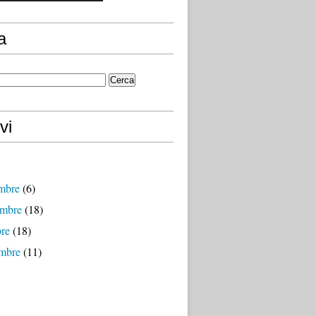
a
vi
mbre
(6)
mbre
(18)
bre
(18)
embre
(11)