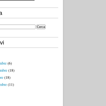
a
vi
mbre
(6)
mbre
(18)
bre
(18)
embre
(11)