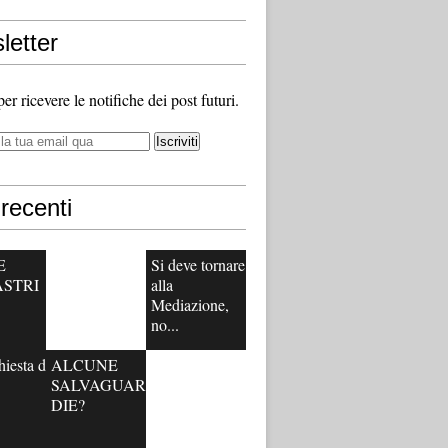
letter
 per ricevere le notifiche dei post futuri.
recenti
E
Si deve tornare
ASTRI
alla
Mediazione,
no...
hiesta di
ALCUNE
SALVAGUAR
DIE?