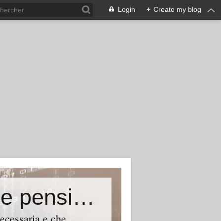
Login
+
Create my blog
Pensionandi (Basta con i tagli alle pensioni)
necessaria e che